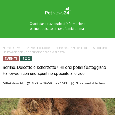
Quotidiano nazionale di informazione
online dedicato ai nostri amici animali
Home
Eventi
Berlino. Dolcetto o scherzetto? Hli orsi polari festeggiano
Halloween con uno spuntino speciale allo zoo.
EVENTI
ZOO
Berlino. Dolcetto o scherzetto? Hli orsi polari festeggiano
Halloween con uno spuntino speciale allo zoo.
Di
PetNews24
Scritto:
29 Ottobre 2025
54 secondi di lettura