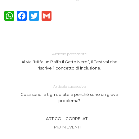
WhatsApp
Facebook
Twitter
Gmail
Articolo precedente
Al via “Mi fa un Baffo il Gatto Nero”, il Festival che
riscrive il concetto di inclusione.
Articolo successivo
Cosa sono le tigri dorate e perché sono un grave
problema?
ARTICOLI CORRELATI
PIÙ IN EVENTI