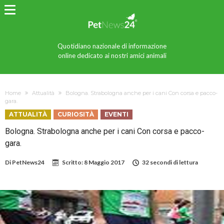
Quotidiano nazionale di informazione
online dedicato ai nostri amici animali
Home
Attualità
Bologna. Strabologna anche per i cani Con corsa e pacco-
gara.
ATTUALITÀ
CURIOSITÀ
EVENTI
Bologna. Strabologna anche per i cani Con corsa e pacco-
gara.
Di
PetNews24
Scritto:
8 Maggio 2017
32 secondi di lettura