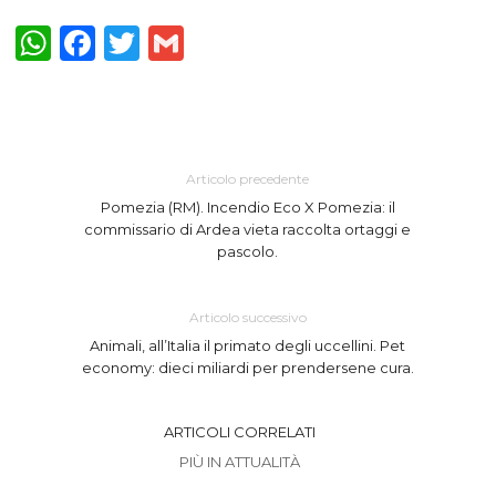
WhatsApp
Facebook
Twitter
Gmail
Articolo precedente
Pomezia (RM). Incendio Eco X Pomezia: il
commissario di Ardea vieta raccolta ortaggi e
pascolo.
Articolo successivo
Animali, all’Italia il primato degli uccellini. Pet
economy: dieci miliardi per prendersene cura.
ARTICOLI CORRELATI
PIÙ IN ATTUALITÀ