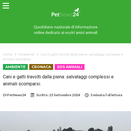
Quotidiano nazionale di informazione
online dedicato ai nostri amici animali
Home
Ambiente
Cani e gatti travolti dalla piena: salvataggi complessi e
animali scomparsi.
AMBIENTE
CRONACA
SOS ANIMALI
Cani e gatti travolti dalla piena: salvataggi complessi e
animali scomparsi.
Di
PetNews24
Scritto:
23 Settembre 2024
3 minuto/i di lettura