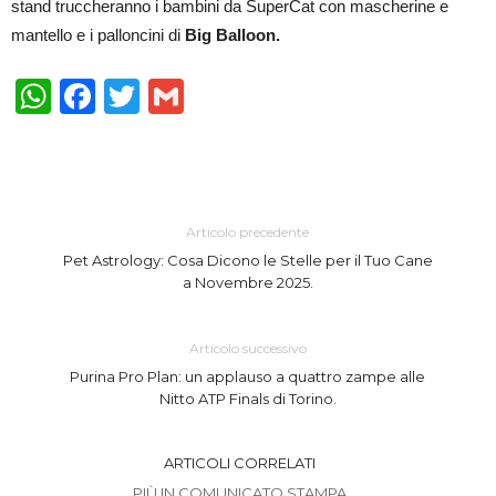
stand truccheranno i bambini da SuperCat con mascherine e
mantello e i palloncini di
Big Balloon.
WhatsApp
Facebook
Twitter
Gmail
Articolo precedente
Pet Astrology: Cosa Dicono le Stelle per il Tuo Cane
a Novembre 2025.
Articolo successivo
Purina Pro Plan: un applauso a quattro zampe alle
Nitto ATP Finals di Torino.
ARTICOLI CORRELATI
PIÙ IN COMUNICATO STAMPA