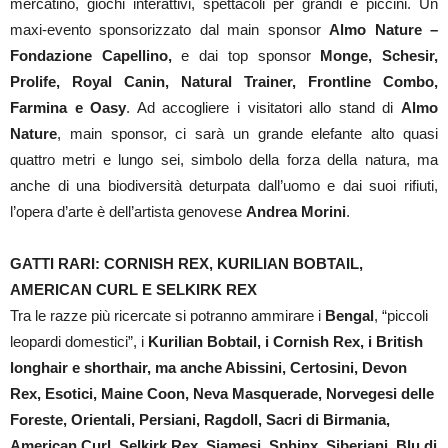
mercatino, giochi interattivi, spettacoli per grandi e piccini. Un
maxi-evento sponsorizzato dal main sponsor
Almo Nature –
Fondazione Capellino,
e dai top sponsor
Monge, Schesir,
Prolife, Royal Canin, Natural Trainer, Frontline Combo,
Farmina e Oasy
. Ad accogliere i visitatori allo stand di
Almo
Nature
, main sponsor, ci sarà un grande elefante alto quasi
quattro metri e lungo sei, simbolo della forza della natura, ma
anche di una biodiversità deturpata dall’uomo e dai suoi rifiuti,
l’opera d’arte è dell’artista genovese
Andrea Morini
.
GATTI RARI:
CORNISH REX, KURILIAN BOBTAIL,
AMERICAN CURL E SELKIRK REX
Tra le razze più ricercate si potranno ammirare i
Bengal
, “piccoli
leopardi domestici”, i
Kurilian Bobtail, i Cornish Rex, i British
longhair e shorthair, ma anche Abissini, Certosini, Devon
Rex, Esotici, Maine Coon, Neva Masquerade, Norvegesi delle
Foreste, Orientali, Persiani, Ragdoll, Sacri di Birmania,
American Curl, Selkirk Rex, Siamesi, Sphinx, Siberiani, Blu di