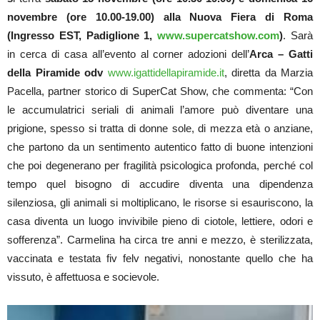
novembre (ore 10.00-19.00) alla Nuova Fiera di Roma
(Ingresso EST, Padiglione 1,
www.supercatshow.com
)
. Sarà
in cerca di casa all’evento al corner adozioni dell’
Arca – Gatti
della Piramide odv
www.igattidellapiramide.it
, diretta da Marzia
Pacella, partner storico di SuperCat Show, che commenta: “Con
le accumulatrici seriali di animali l’amore può diventare una
prigione, spesso si tratta di donne sole, di mezza età o anziane,
che partono da un sentimento autentico fatto di buone intenzioni
che poi degenerano per fragilità psicologica profonda, perché col
tempo quel bisogno di accudire diventa una dipendenza
silenziosa, gli animali si moltiplicano, le risorse si esauriscono, la
casa diventa un luogo invivibile pieno di ciotole, lettiere, odori e
sofferenza”. Carmelina ha circa tre anni e mezzo, è sterilizzata,
vaccinata e testata fiv felv negativi, nonostante quello che ha
vissuto, è affettuosa e socievole.