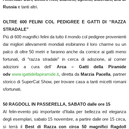
Russia
e tanti altri.
OLTRE 600 FELINI COL PEDIGREE E GATTI DI “RAZZA
STRADALE”
Più di 600 magnifici felini da tutto il mondo col pedigree provenienti
dai migliori allevamenti mondiali esibiranno il loro charme su un
palco di oltre 50 metri e faranno anche da cornice ai gatti meno
fortunati, di “razza stradale” in cerca di adozione, al corner
adozioni a cura dell’
Arca – Gatti della Piramide
odv
www.igattidellapiramide.it
, diretta da
Marzia Pacella
, partner
storico di SuperCat Show, per trovare casa a tanti micetti romani
sfortunati.
50 RAGDOLL IN PASSERELLA, SABATO dalle ore 15
Al felin-evento più importante d’Italia per bellezza ed eleganza
degli esemplari, sabato 15 novembre, a partire dalle ore 15 circa,
si terrà il
Best di Razza con circa 50 magnifici Ragdoll