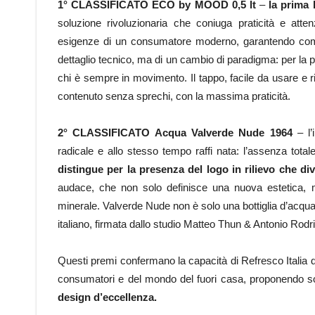
1° CLASSIFICATO ECO by MOOD 0,5 lt
–
la prima 
soluzione rivoluzionaria che coniuga praticità e atte
esigenze di un consumatore moderno, garantendo comod
dettaglio tecnico, ma di un cambio di paradigma: per la pr
chi è sempre in movimento. Il tappo, facile da usare e r
contenuto senza sprechi, con la massima praticità.
2° CLASSIFICATO Acqua Valverde Nude 1964
– l
radicale e allo stesso tempo raffi nata: l’assenza totale
distingue per la presenza del logo in rilievo che di
audace, che non solo definisce una nuova estetica, m
minerale. Valverde Nude non è solo una bottiglia d’acqua:
italiano, firmata dallo studio Matteo Thun & Antonio Rod
Questi premi confermano la capacità di Refresco Italia d
consumatori e del mondo del fuori casa, proponendo s
design d’eccellenza.