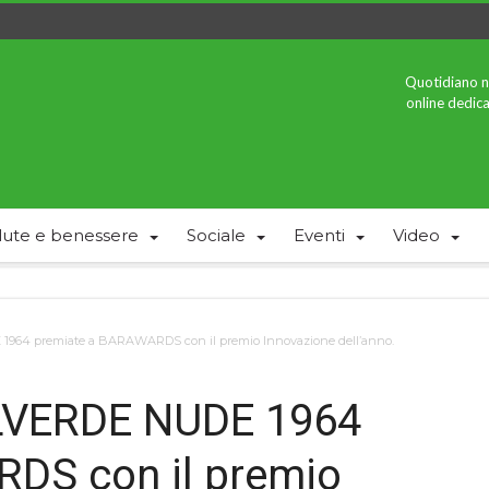
Quotidiano n
online dedica
lute e benessere
Sociale
Eventi
Video
64 premiate a BARAWARDS con il premio Innovazione dell’anno.
LVERDE NUDE 1964
DS con il premio