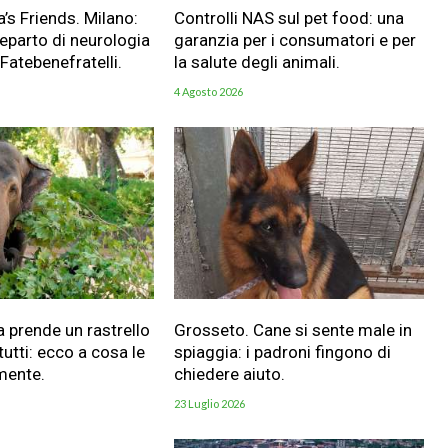
a’s Friends. Milano:
Controlli NAS sul pet food: una
reparto di neurologia
garanzia per i consumatori e per
 Fatebenefratelli.
la salute degli animali.
4 Agosto 2026
a prende un rastrello
Grosseto. Cane si sente male in
utti: ecco a cosa le
spiaggia: i padroni fingono di
mente.
chiedere aiuto.
23 Luglio 2026