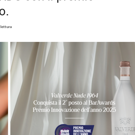
o.
 lettura