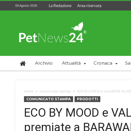
La Redazione
Area riservata
09 Agosto 2026
Archivio
Attualità
Cronaca
Sa
Home
Comunicato stampa
ECO BY MOOD e VALVERDE NUDE 19
COMUNICATO STAMPA
PRODOTTI
ECO BY MOOD e VA
premiate a BARAWAR