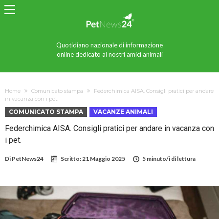
Quotidiano nazionale di informazione
online dedicato ai nostri amici animali
Home
Comunicato stampa
Federchimica AISA. Consigli pratici per andare
in vacanza con i pet.
COMUNICATO STAMPA
VACANZE ANIMALI
Federchimica AISA. Consigli pratici per andare in vacanza con
i pet.
Di
PetNews24
Scritto:
21 Maggio 2025
5 minuto/i di lettura