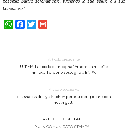
possibile partire serenamente, tutelando la sua salute e il suo
benessere.”
WhatsApp
Facebook
Twitter
Gmail
Articolo precedente
ULTIMA. Lancia la campagna “Amore animale” e
rinnova il proprio sostegno a ENPA.
Articolo successivo
I cat snacks di Lily’s Kitchen perfetti per giocare con i
nostri gatti.
ARTICOLI CORRELATI
PIÙ IN COMUNICATO STAMPA