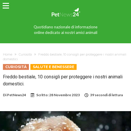
Quotidiano nazionale di informazione
online dedicato ai nostri amici animali
Home
Curiosità
Freddo bestiale, 10 consigli per proteggere i nostri animali
domestici.
CURIOSITÀ
SALUTE E BENESSERE
Freddo bestiale, 10 consigli per proteggere i nostri animali
domestici.
Di
PetNews24
Scritto:
28 Novembre 2023
39 secondi di lettura