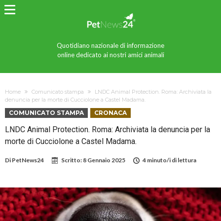
Quotidiano nazionale di informazione
online dedicato ai nostri amici animali
Home
Comunicato stampa
LNDC Animal Protection. Roma: Archiviata la
denuncia per la morte di Cucciolone a Castel Madama.
COMUNICATO STAMPA
CRONACA
LNDC Animal Protection. Roma: Archiviata la denuncia per la
morte di Cucciolone a Castel Madama.
Di
PetNews24
Scritto:
8 Gennaio 2025
4 minuto/i di lettura