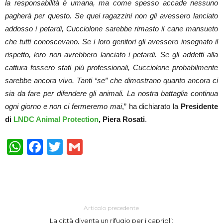
la responsabilità è umana, ma come spesso accade nessuno
pagherà per questo. Se quei ragazzini non gli avessero lanciato
addosso i petardi, Cucciolone sarebbe rimasto il cane mansueto
che tutti conoscevano. Se i loro genitori gli avessero insegnato il
rispetto, loro non avrebbero lanciato i petardi. Se gli addetti alla
cattura fossero stati più professionali, Cucciolone probabilmente
sarebbe ancora vivo. Tanti “se” che dimostrano quanto ancora ci
sia da fare per difendere gli animali. La nostra battaglia continua
ogni giorno e non ci fermeremo mai
,” ha dichiarato la
Presidente
di
LNDC Animal Protection
, Piera Rosati
.
WhatsApp
Facebook
Twitter
Gmail
Articolo precedente
La città diventa un rifugio per i caprioli: