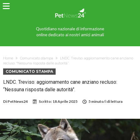
Quotidiano nazionale di informazione
online dedicato ai nostri amici animali
Home
Comunicato stampa
LNDC. Treviso: aggiornamento cane anziano
recluso: “Nessuna risposta dalle autorità”.
COMUNICATO STAMPA
LNDC. Treviso: aggiornamento cane anziano recluso:
“Nessuna risposta dalle autorità”.
Di
PetNews24
Scritto:
18 Aprile 2025
5 minuto/i di lettura