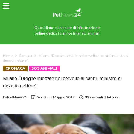
Quotidiano nazionale di informazione
online dedicato ai nostri amici animali
Home
Cronaca
Milano. “Droghe iniettate nel cervello ai cani: il ministro si
deve dimettere”.
CRONACA
SOS ANIMALI
Milano. “Droghe iniettate nel cervello ai cani: il ministro si
deve dimettere”.
Di
PetNews24
Scritto:
8 Maggio 2017
32 secondi di lettura