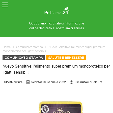
Quotidiano nazionale di informazione
online dedicato ai nostri amici animali
Home
Comunicato stampa
Nuevo Sensitive: l’alimento super premium
monoproteico per i gatti sensibili.
COMUNICATO STAMPA
SALUTE E BENESSERE
Nuevo Sensitive: l’alimento super premium monoproteico per
i gatti sensibili.
Di
PetNews24
Scritto:
20 Gennaio 2022
3 minuto/i di lettura