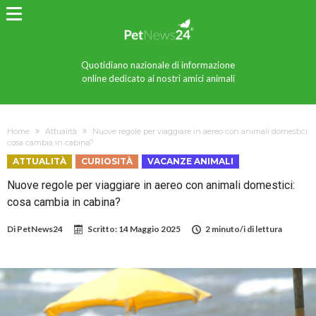
Quotidiano nazionale di informazione
online dedicato ai nostri amici animali
Home
Attualità
Nuove regole per viaggiare in aereo con animali domestici:
cosa cambia in cabina?
ATTUALITÀ
CURIOSITÀ
VACANZE ANIMALI
Nuove regole per viaggiare in aereo con animali domestici:
cosa cambia in cabina?
Di
PetNews24
Scritto:
14 Maggio 2025
2 minuto/i di lettura