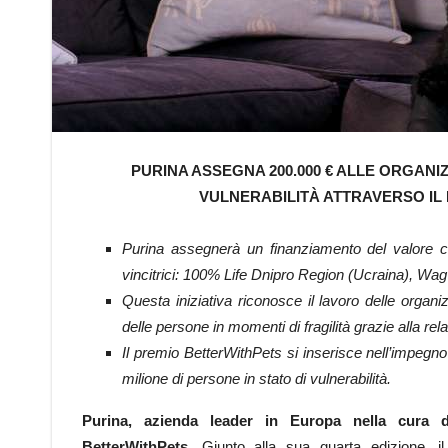
PURINA ASSEGNA 200.000 € ALLE ORGANI
VULNERABILITÀ
ATTRAVERSO IL 
Purina assegnerà un finanziamento del valore c
vincitrici: 100% Life Dnipro Region (Ucraina), W
Questa iniziativa riconosce il lavoro delle organ
delle persone in momenti di fragilità grazie alla rel
Il premio BetterWithPets si inserisce nell’impegno 
milione di persone in stato di vulnerabilità.
Purina, azienda leader in Europa nella cura d
BetterWithPets.
Giunto alla sua quarta edizione, i