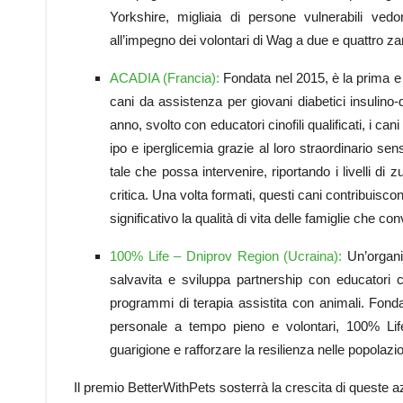
Yorkshire, migliaia di persone vulnerabili ved
all’impegno dei volontari di Wag a due e quattro z
ACADIA (Francia):
Fondata nel 2015, è la prima e 
cani da assistenza per giovani diabetici insulin
anno, svolto con educatori cinofili qualificati, i c
ipo e iperglicemia grazie al loro straordinario se
tale che possa intervenire, riportando i livelli di
critica. Una volta formati, questi cani contribuis
significativo la qualità di vita delle famiglie che co
100% Life – Dniprov Region (Ucraina):
Un’organi
salvavita e sviluppa partnership con educatori cinof
programmi di terapia assistita con animali. Fonda
personale a tempo pieno e volontari, 100% Life 
guarigione e rafforzare la resilienza nelle popolazio
Il premio BetterWithPets sosterrà la crescita di queste a