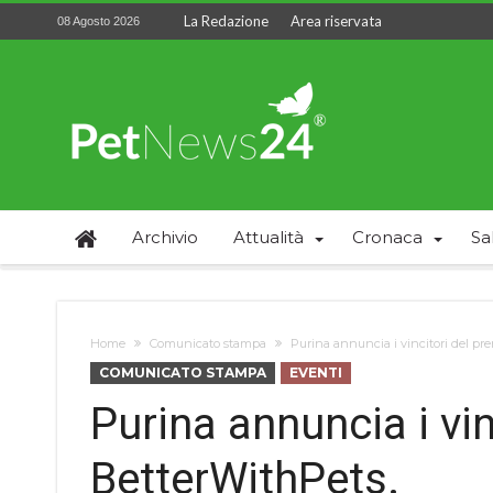
La Redazione
Area riservata
08 Agosto 2026
Archivio
Attualità
Cronaca
Sa
Home
Comunicato stampa
Purina annuncia i vincitori del pr
COMUNICATO STAMPA
EVENTI
Purina annuncia i vin
BetterWithPets.