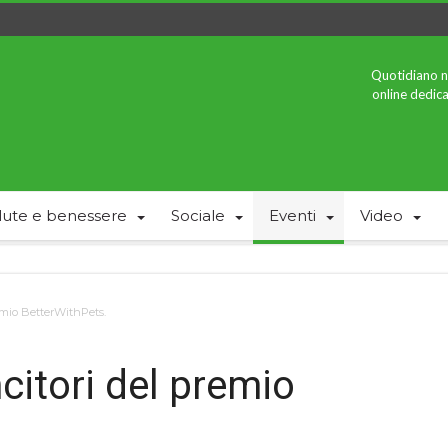
Quotidiano n
online dedica
lute e benessere
Sociale
Eventi
Video
emio BetterWithPets.
citori del premio