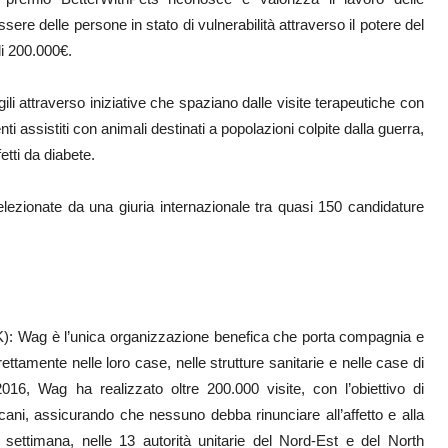
sere delle persone in stato di vulnerabilità attraverso il potere del
di 200.000€.
ili attraverso iniziative che spaziano dalle visite terapeutiche con
nti assistiti con animali destinati a popolazioni colpite dalla guerra,
etti da diabete.
elezionate da una giuria internazionale tra quasi 150 candidature
): Wag è l’unica organizzazione benefica che porta compagnia e
rettamente nelle loro case, nelle strutture sanitarie e nelle case di
2016, Wag ha realizzato oltre 200.000 visite, con l’obiettivo di
 cani, assicurando che nessuno debba rinunciare all’affetto e alla
ttimana, nelle 13 autorità unitarie del Nord-Est e del North