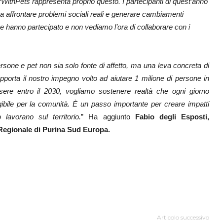
rWithPets rappresenta proprio questo. I partecipanti di quest’anno
 affrontare problemi sociali reali e generare cambiamenti
 che hanno partecipato e non vediamo l’ora di collaborare con i
sone e pet non sia solo fonte di affetto, ma una leva concreta di
porta il nostro impegno volto ad aiutare 1 milione di persone in
essere entro il 2030, vogliamo sostenere realtà che ogni giorno
gibile per la comunità. È un passo importante per creare impatti
lavorano sul territorio.
” Ha aggiunto
Fabio degli Esposti,
 Regionale di Purina Sud Europa.
Articolo successivo