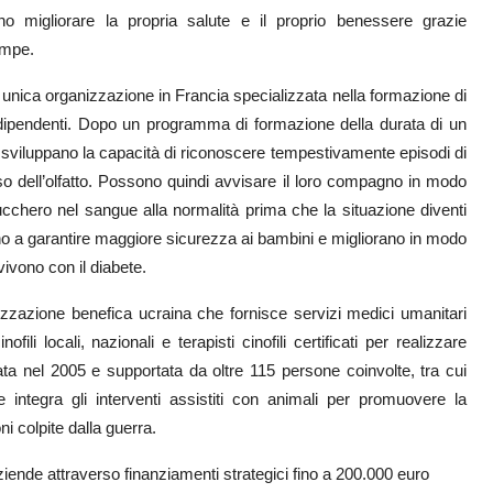
ono migliorare la propria salute e il proprio benessere grazie
ampe.
unica organizzazione in Francia specializzata nella formazione di
o-dipendenti. Dopo un programma di formazione della durata di un
ani sviluppano la capacità di riconoscere tempestivamente episodi di
nso dell’olfatto. Possono quindi avvisare il loro compagno in modo
 zucchero nel sangue alla normalità prima che la situazione diventi
cono a garantire maggiore sicurezza ai bambini e migliorano in modo
nvivono con il diabete.
zzazione benefica ucraina che fornisce servizi medici umanitari
ili locali, nazionali e terapisti cinofili certificati per realizzare
ta nel 2005 e supportata da oltre 115 persone coinvolte, tra cui
integra gli interventi assistiti con animali per promuovere la
ni colpite dalla guerra.
ziende attraverso finanziamenti strategici fino a 200.000 euro