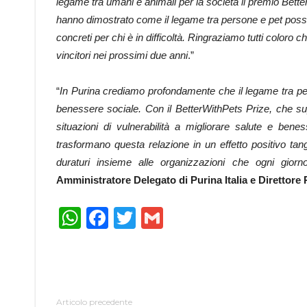
legame tra umani e animali per la società il premio Bette
hanno dimostrato come il legame tra persone e pet possa
concreti per chi è in difficoltà. Ringraziamo tutti coloro
vincitori nei prossimi due anni
.”
“
In Purina crediamo profondamente che il legame tra per
benessere sociale. Con il BetterWithPets Prize, che sup
situazioni di vulnerabilità a migliorare salute e ben
trasformano questa relazione in un effetto positivo tan
duraturi insieme alle organizzazioni che ogni giorno 
Amministratore Delegato di Purina Italia e Direttore
WhatsApp
Facebook
Twitter
Gmail
Articolo precedente