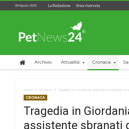
La Redazione
Area riservata
08 Agosto 2026
Archivio
Attualità
Cronaca
Sa
Home
Cronaca
Tragedia in Giordania, veterinario e assistente s
CRONACA
Tragedia in Giordania
assistente sbranati d