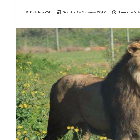
Di
PetNews24
Scritto:
16 Gennaio 2017
1 minuto/i di