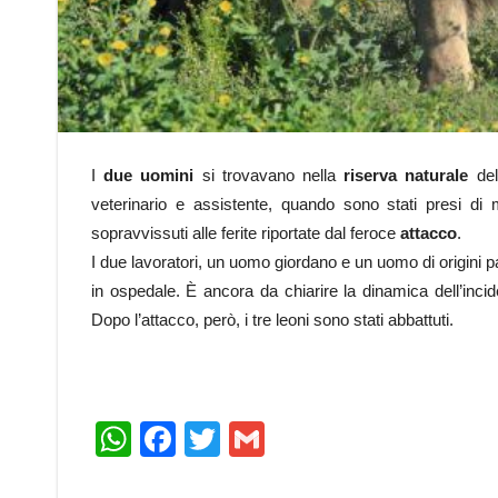
I
due uomini
si trovavano nella
riserva naturale
del
veterinario e assistente, quando sono stati presi di 
sopravvissuti alle ferite riportate dal feroce
attacco
.
I due lavoratori, un uomo giordano e un uomo di origini 
in ospedale. È ancora da chiarire la dinamica dell’incid
Dopo l’attacco, però, i tre leoni sono stati abbattuti.
WhatsApp
Facebook
Twitter
Gmail