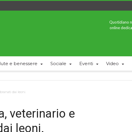
Quotidiano n
online dedica
lute e benessere
Sociale
Eventi
Video
branati dai leoni.
, veterinario e
ai leoni.