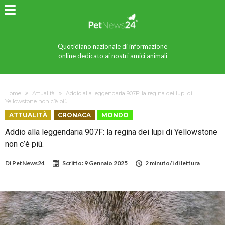
Quotidiano nazionale di informazione
online dedicato ai nostri amici animali
Home
Attualità
Addio alla leggendaria 907F: la regina dei lupi di
Yellowstone non c’è più.
ATTUALITÀ
CRONACA
MONDO
Addio alla leggendaria 907F: la regina dei lupi di Yellowstone
non c’è più.
Di
PetNews24
Scritto:
9 Gennaio 2025
2 minuto/i di lettura