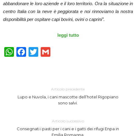
abbandonare le loro aziende e il loro territorio. Ora la situazione in
centro Italia con la neve è peggiorata e noi rinnoviamo la nostra
disponibilità per ospitare capi bovini, ovini o caprini”.
leggi tutto
WhatsApp
Facebook
Twitter
Gmail
Articolo precedente
Lupo e Nuvola, i cani mascotte dell’hotel Rigopiano
sono salvi.
Articolo successivo
Consegnati i pasti per i cani e i gatti dei rifugi Enpa in
Emilia Romagna.