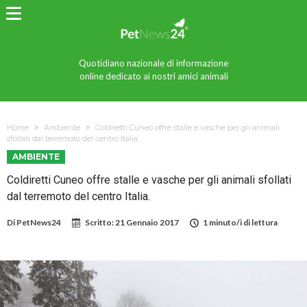
Quotidiano nazionale di informazione
online dedicato ai nostri amici animali
Home
Ambiente
Coldiretti Cuneo offre stalle e vasche per gli animali
sfollati dal terremoto del centro Italia.
AMBIENTE
Coldiretti Cuneo offre stalle e vasche per gli animali sfollati
dal terremoto del centro Italia.
Di
PetNews24
Scritto:
21 Gennaio 2017
1 minuto/i di lettura