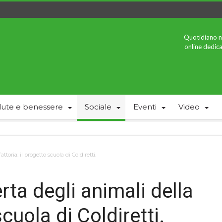
Quotidiano n
online dedica
lute e benessere
Sociale
Eventi
Video
toria: il progetto scuola di Coldiretti.
ta degli animali della
scuola di Coldiretti.