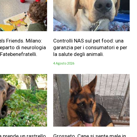
a’s Friends. Milano:
Controlli NAS sul pet food: una
reparto di neurologia
garanzia per i consumatori e per
 Fatebenefratelli.
la salute degli animali.
4 Agosto 2026
a prende un rastrello
Grosseto. Cane si sente male in