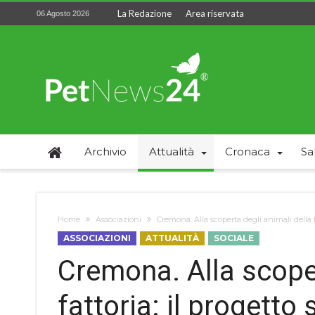
La Redazione
Area riservata
06 Agosto 2026
Archivio
Attualità
Cronaca
Sa
Home
Associazioni
Cremona. Alla scoperta degli animali della fat
ASSOCIAZIONI
ATTUALITÀ
SOCIALE
Cremona. Alla scoper
fattoria: il progetto 