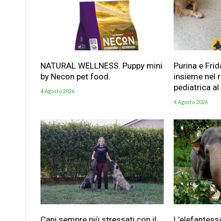
NATURAL WELLNESS. Puppy mini
Purina e Frid
by Necon pet food.
insieme nel 
pediatrica al
4 Agosto 2026
4 Agosto 2026
Cani sempre più stressati con il
L’elefantess