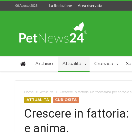
La Redazione
Area riservata
06 Agosto 2026
Archivio
Attualità
Cronaca
Sa
Home
Attualità
Crescere in fattoria: un toccasana per corpo e 
ATTUALITÀ
CURIOSITÀ
Crescere in fattoria
e anima.