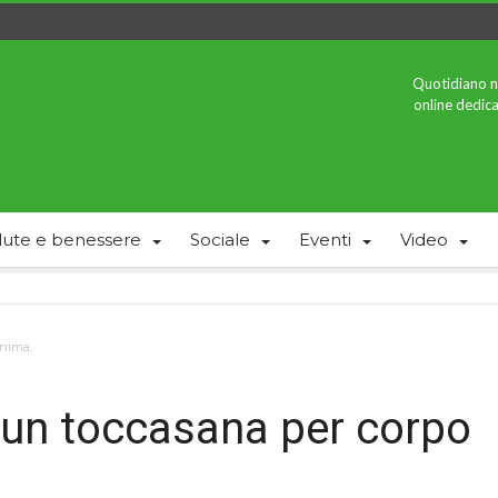
Quotidiano n
online dedica
lute e benessere
Sociale
Eventi
Video
anima.
: un toccasana per corpo