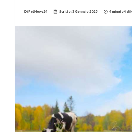
Di
PetNews24
Scritto:
3 Gennaio 2025
4 minuto/i di 