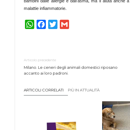
bambini dalle allergie e dall’asma, ma li aiuta anche a
malattie infiammatorie.
WhatsApp
Facebook
Twitter
Gmail
Articolo precedente
Milano. Le ceneri degli animali domestici riposano
accanto ai loro padroni.
ARTICOLI CORRELATI
PIÙ IN ATTUALITÀ