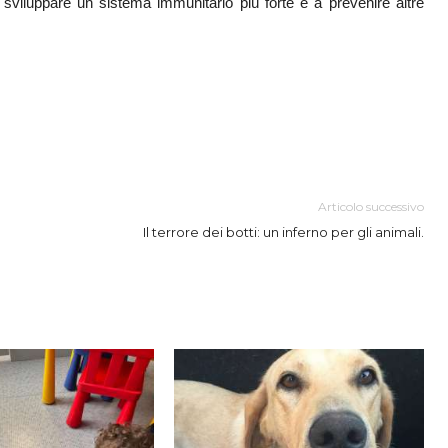
 sviluppare un sistema immunitario più forte e a prevenire altre
Articolo successivo
Il terrore dei botti: un inferno per gli animali.