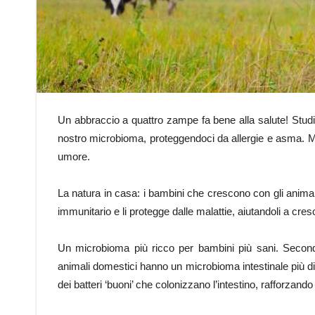
Un abbraccio a quattro zampe fa bene alla salute! Studi s
nostro microbioma, proteggendoci da allergie e asma. Ma
umore.
La natura in casa: i bambini che crescono con gli animali 
immunitario e li protegge dalle malattie, aiutandoli a cres
Un microbioma più ricco per bambini più sani. Second
animali domestici hanno un microbioma intestinale più dive
dei batteri ‘buoni’ che colonizzano l’intestino, rafforzand