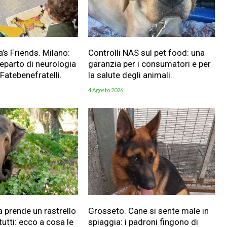
a’s Friends. Milano:
Controlli NAS sul pet food: una
reparto di neurologia
garanzia per i consumatori e per
 Fatebenefratelli.
la salute degli animali.
4 Agosto 2026
a prende un rastrello
Grosseto. Cane si sente male in
utti: ecco a cosa le
spiaggia: i padroni fingono di