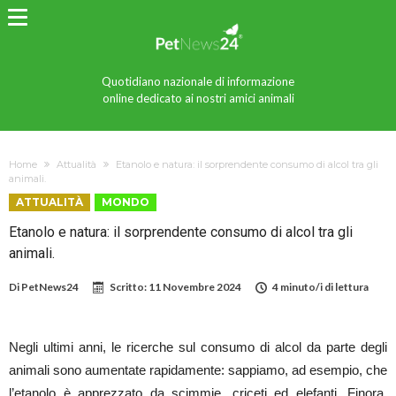
Quotidiano nazionale di informazione
online dedicato ai nostri amici animali
Home
Attualità
Etanolo e natura: il sorprendente consumo di alcol tra gli
animali.
ATTUALITÀ
MONDO
Etanolo e natura: il sorprendente consumo di alcol tra gli
animali.
Di
PetNews24
Scritto:
11 Novembre 2024
4 minuto/i di lettura
Negli ultimi anni, le ricerche sul consumo di alcol da parte degli
animali sono aumentate rapidamente: sappiamo, ad esempio, che
l’etanolo è apprezzato da scimmie, criceti ed elefanti. Finora,