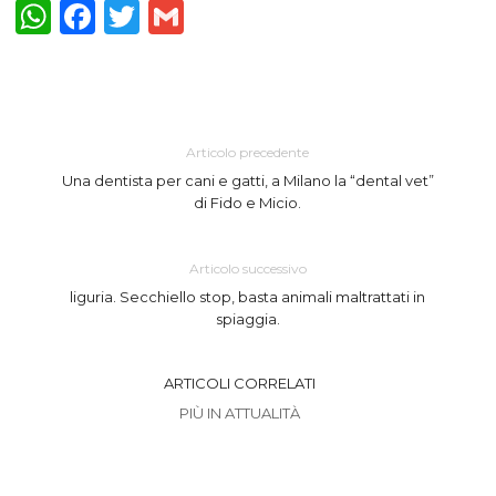
WhatsApp
Facebook
Twitter
Gmail
Articolo precedente
Una dentista per cani e gatti, a Milano la “dental vet”
di Fido e Micio.
Articolo successivo
liguria. Secchiello stop, basta animali maltrattati in
spiaggia.
ARTICOLI CORRELATI
PIÙ IN ATTUALITÀ