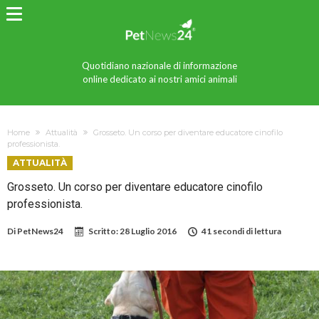
Quotidiano nazionale di informazione
online dedicato ai nostri amici animali
Home
Attualità
Grosseto. Un corso per diventare educatore cinofilo
professionista.
ATTUALITÀ
Grosseto. Un corso per diventare educatore cinofilo
professionista.
Di
PetNews24
Scritto:
28 Luglio 2016
41 secondi di lettura