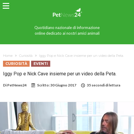
Quotidiano nazionale di informazione
online dedicato ai nostri amici animali
Home
Curiosità
Iggy Pop e Nick Cave insieme per un video della Peta.
CURIOSITÀ
EVENTI
Iggy Pop e Nick Cave insieme per un video della Peta.
Di
PetNews24
Scritto:
30 Giugno 2017
35 secondi di lettura