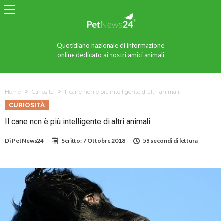
Quotidiano nazionale di informazione
online dedicato ai nostri amici animali
Home
Curiosità
Il cane non è più intelligente di altri animali.
CURIOSITÀ
Il cane non è più intelligente di altri animali.
Di
PetNews24
Scritto:
7 Ottobre 2018
58 secondi di lettura