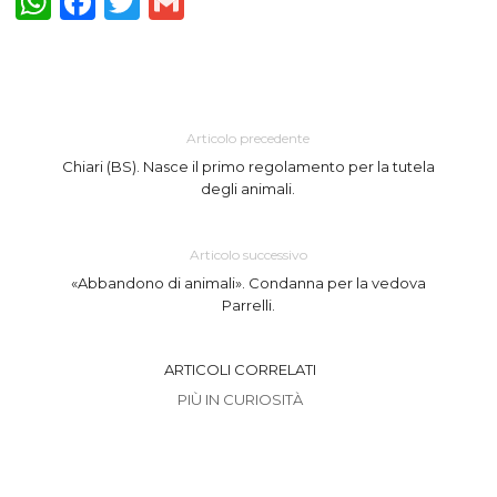
WhatsApp
Facebook
Twitter
Gmail
Articolo precedente
Chiari (BS). Nasce il primo regolamento per la tutela
degli animali.
Articolo successivo
«Abbandono di animali». Condanna per la vedova
Parrelli.
ARTICOLI CORRELATI
PIÙ IN CURIOSITÀ