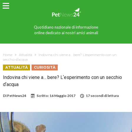
Quotidiano nazionale di informazione
online dedicato ai nostri amici animali
Home
Attualità
Indovina chi viene a… bere? Lʼesperimento con un
secchio dʼacqua
ATTUALITÀ
CURIOSITÀ
Indovina chi viene a… bere? Lʼesperimento con un secchio
dʼacqua
Di
PetNews24
Scritto:
16 Maggio 2017
17 secondi di lettura