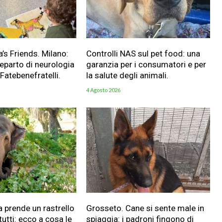
a’s Friends. Milano:
Controlli NAS sul pet food: una
reparto di neurologia
garanzia per i consumatori e per
 Fatebenefratelli.
la salute degli animali.
4 Agosto 2026
a prende un rastrello
Grosseto. Cane si sente male in
utti: ecco a cosa le
spiaggia: i padroni fingono di