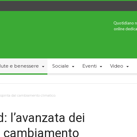
Quotidiano n
online dedica
lute e benessere
Sociale
Eventi
Video
i spinta dal cambiamento climatico.
: l’avanzata dei
al cambiamento