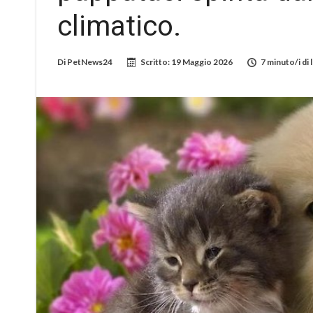
climatico.
Di
PetNews24
Scritto:
19 Maggio 2026
7 minuto/i di 