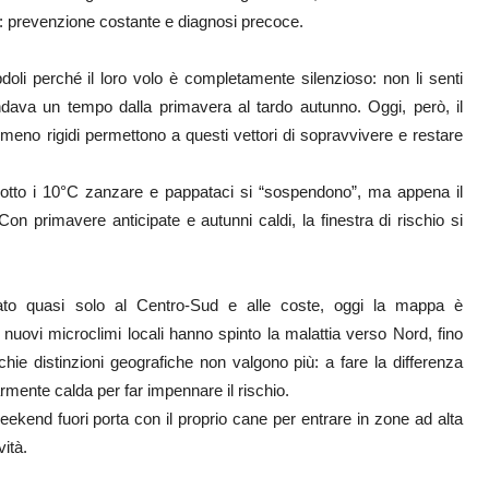
ve: prevenzione costante e diagnosi precoce.
doli perché il loro volo è completamente silenzioso: non li senti
 andava un tempo dalla primavera al tardo autunno. Oggi, però, il
 meno rigidi permettono a questi vettori di sopravvivere e restare
sotto i 10°C zanzare e pappataci si “sospendono”, ma appena il
Con primavere anticipate e autunni caldi, la finestra di rischio si
to quasi solo al Centro-Sud e alle coste, oggi la mappa è
nuovi microclimi locali hanno spinto la malattia verso Nord, fino
cchie distinzioni geografiche non valgono più: a fare la differenza
rmente calda per far impennare il rischio.
ekend fuori porta con il proprio cane per entrare in zone ad alta
vità.