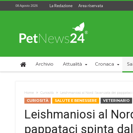
La Redazione
Area riservata
08 Agosto 2026
Archivio
Attualità
Cronaca
Sa
Home
Curiosità
Leishmaniosi al Nord: l’avanzata dei pappatac
CURIOSITÀ
SALUTE E BENESSERE
VETERINARIO
Leishmaniosi al Nord
pappataci spinta d