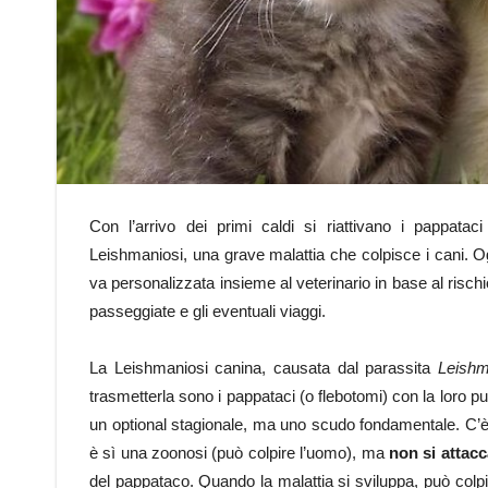
Con l’arrivo dei primi caldi si riattivano i pappataci 
Leishmaniosi, una grave malattia che colpisce i cani. O
va personalizzata insieme al veterinario in base al rischio r
passeggiate e gli eventuali viaggi.
La Leishmaniosi canina, causata dal parassita
Leishm
trasmetterla sono i pappataci (o flebotomi) con la loro p
un optional stagionale, ma uno scudo fondamentale. C’è 
è sì una zoonosi (può colpire l’uomo), ma
non si attac
del pappataco. Quando la malattia si sviluppa, può colpi