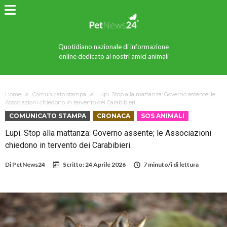
Quotidiano nazionale di informazione
online dedicato ai nostri amici animali
Home
Comunicato stampa
Lupi. Stop alla mattanza: Governo assente; le
Associazioni chiedono in tervento dei Carabibieri.
COMUNICATO STAMPA
CRONACA
SOS ANIMALI
Lupi. Stop alla mattanza: Governo assente; le Associazioni
chiedono in tervento dei Carabibieri.
Di
PetNews24
Scritto:
24 Aprile 2026
7 minuto/i di lettura