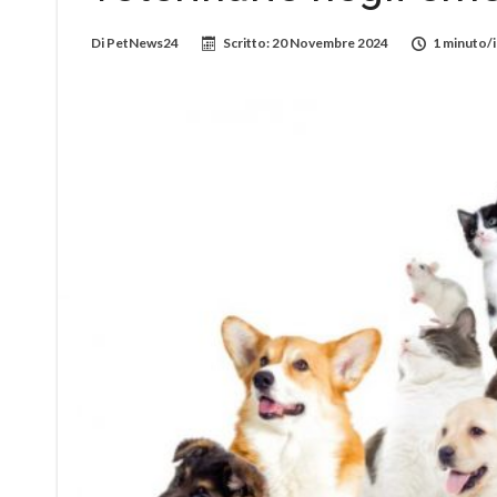
Di
PetNews24
Scritto:
20 Novembre 2024
1 minuto/i 