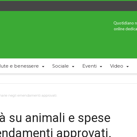
Quotidiano n
online dedica
lute e benessere
Sociale
Eventi
Video
inarie negli emendamenti approvati.
à su animali e spese
endamenti approvati.