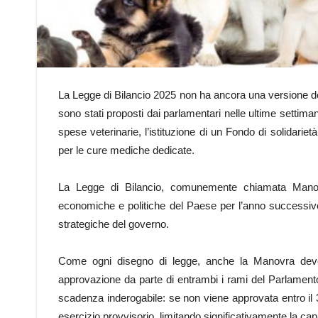
La Legge di Bilancio 2025 non ha ancora una versione de
sono stati proposti dai parlamentari nelle ultime settiman
spese veterinarie, l’istituzione di un Fondo di solidariet
per le cure mediche dedicate.
La Legge di Bilancio, comunemente chiamata Manovra
economiche e politiche del Paese per l’anno successivo
strategiche del governo.
Come ogni disegno di legge, anche la Manovra deve 
approvazione da parte di entrambi i rami del Parlament
scadenza inderogabile: se non viene approvata entro il 
esercizio provvisorio, limitando significativamente la capa