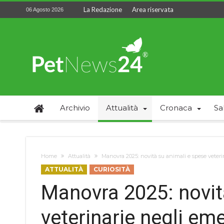
La Redazione
Area riservata
06 Agosto 2026
Archivio
Attualità
Cronaca
Sa
Home
Attualità
Manovra 2025: novità su animali e spese veter
ATTUALITÀ
CURIOSITÀ
Manovra 2025: novit
veterinarie negli em