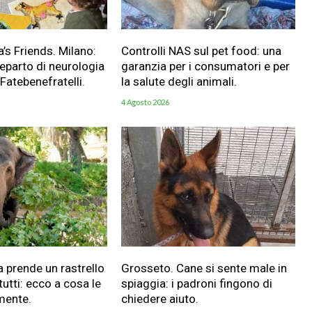
a’s Friends. Milano:
Controlli NAS sul pet food: una
reparto di neurologia
garanzia per i consumatori e per
 Fatebenefratelli.
la salute degli animali.
4 Agosto 2026
a prende un rastrello
Grosseto. Cane si sente male in
utti: ecco a cosa le
spiaggia: i padroni fingono di
mente.
chiedere aiuto.