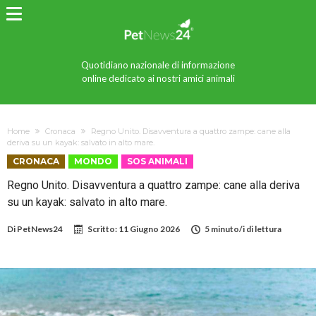
Quotidiano nazionale di informazione
online dedicato ai nostri amici animali
Home
Cronaca
Regno Unito. Disavventura a quattro zampe: cane alla
deriva su un kayak: salvato in alto mare.
CRONACA
MONDO
SOS ANIMALI
Regno Unito. Disavventura a quattro zampe: cane alla deriva
su un kayak: salvato in alto mare.
Di
PetNews24
Scritto:
11 Giugno 2026
5 minuto/i di lettura