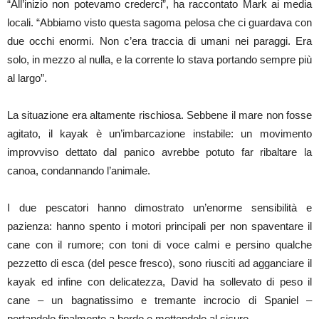
“All’inizio non potevamo crederci”, ha raccontato Mark ai media
locali. “Abbiamo visto questa sagoma pelosa che ci guardava con
due occhi enormi. Non c’era traccia di umani nei paraggi. Era
solo, in mezzo al nulla, e la corrente lo stava portando sempre più
al largo”.
La situazione era altamente rischiosa. Sebbene il mare non fosse
agitato, il kayak è un’imbarcazione instabile: un movimento
improvviso dettato dal panico avrebbe potuto far ribaltare la
canoa, condannando l’animale.
I due pescatori hanno dimostrato un’enorme sensibilità e
pazienza: hanno spento i motori principali per non spaventare il
cane con il rumore; con toni di voce calmi e persino qualche
pezzetto di esca (del pesce fresco), sono riusciti ad agganciare il
kayak ed infine con delicatezza, David ha sollevato di peso il
cane – un bagnatissimo e tremante incrocio di Spaniel –
portandolo finalmente a bordo e mettendolo al sicuro.