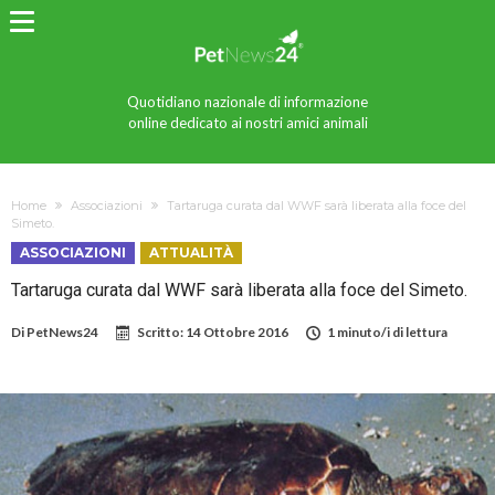
Quotidiano nazionale di informazione
online dedicato ai nostri amici animali
Home
Associazioni
Tartaruga curata dal WWF sarà liberata alla foce del
Simeto.
ASSOCIAZIONI
ATTUALITÀ
Tartaruga curata dal WWF sarà liberata alla foce del Simeto.
Di
PetNews24
Scritto:
14 Ottobre 2016
1 minuto/i di lettura