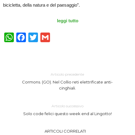
bicicletta, della natura e del paesaggio”.
leggi tutto
WhatsApp
Facebook
Twitter
Gmail
Articolo precedente
Cormons. (GO). Nel Collio reti elettrificate anti-
cinghiali.
Articolo successivo
Solo code felici questo week end al Lingotto!
ARTICOLI CORRELATI