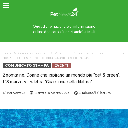
Quotidiano nazionale di informazione
online dedicato ai nostri amici animali
Home
Comunicato stampa
Zoomarine. Donne che ispirano un mondo più
“pet & green”. L’8 marzo si celebra “Guardiane della Natura”.
COMUNICATO STAMPA
EVENTI
Zoomarine. Donne che ispirano un mondo più “pet & green”.
L’8 marzo si celebra “Guardiane della Natura”.
Di
PetNews24
Scritto:
5 Marzo 2025
3 minuto/i di lettura