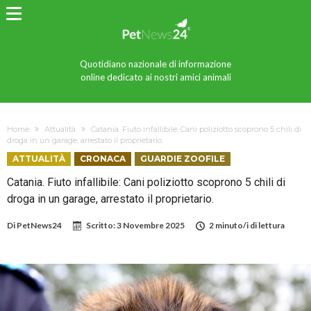
Quotidiano nazionale di informazione
online dedicato ai nostri amici animali
Home
Attualità
Catania. Fiuto infallibile: Cani poliziotto scoprono 5 chili di
droga in un garage, arrestato il proprietario.
ATTUALITÀ
CRONACA
GUARDIE ZOOFILE
Catania. Fiuto infallibile: Cani poliziotto scoprono 5 chili di
droga in un garage, arrestato il proprietario.
Di
PetNews24
Scritto:
3 Novembre 2025
2 minuto/i di lettura