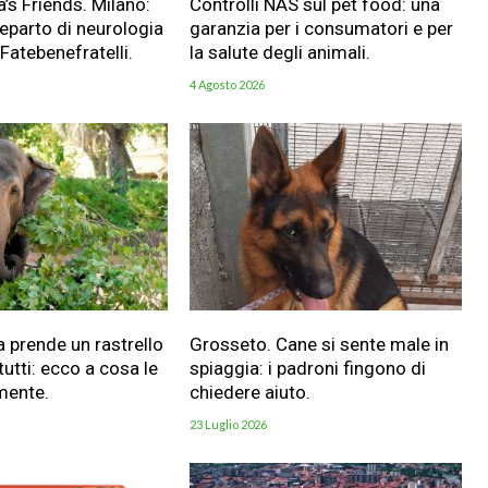
a’s Friends. Milano:
Controlli NAS sul pet food: una
reparto di neurologia
garanzia per i consumatori e per
 Fatebenefratelli.
la salute degli animali.
4 Agosto 2026
a prende un rastrello
Grosseto. Cane si sente male in
utti: ecco a cosa le
spiaggia: i padroni fingono di
mente.
chiedere aiuto.
23 Luglio 2026