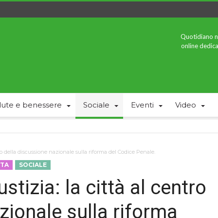
Quotidiano n
online dedica
lute e benessere
Sociale
Eventi
Video
tro della discussione nazionale sulla riforma del Codice Penale.
STA
SOCIALE
stizia: la città al centro
zionale sulla riforma