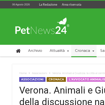
La Redazione
Area riservata
06 Agosto 2026
Archivio
Attualità
Cronaca
Sa
Home
Associazioni
Verona. Animali e Giustizia: la città al cen
ASSOCIAZIONI
CRONACA
L'AVVOCATO ANIMALI
Verona. Animali e Giu
della discussione na