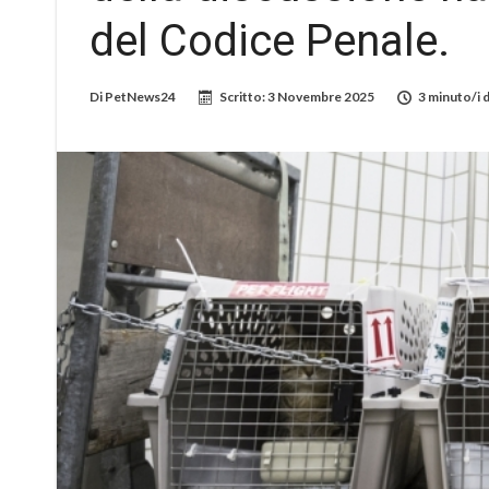
del Codice Penale.
Di
PetNews24
Scritto:
3 Novembre 2025
3 minuto/i d