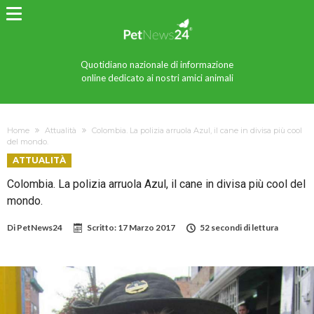
Quotidiano nazionale di informazione
online dedicato ai nostri amici animali
Home
Attualità
Colombia. La polizia arruola Azul, il cane in divisa più cool
del mondo.
ATTUALITÀ
Colombia. La polizia arruola Azul, il cane in divisa più cool del
mondo.
Di
PetNews24
Scritto:
17 Marzo 2017
52 secondi di lettura