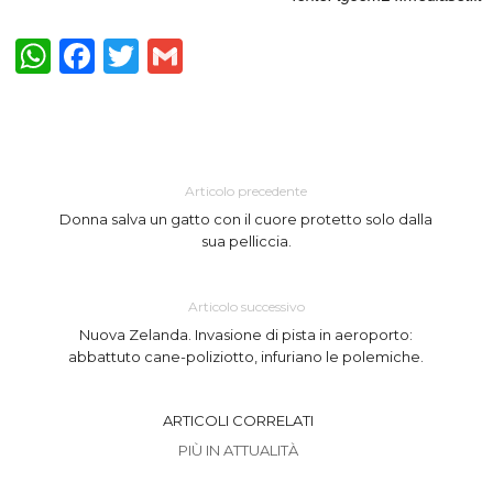
WhatsApp
Facebook
Twitter
Gmail
Articolo precedente
Donna salva un gatto con il cuore protetto solo dalla
sua pelliccia.
Articolo successivo
Nuova Zelanda. Invasione di pista in aeroporto:
abbattuto cane-poliziotto, infuriano le polemiche.
ARTICOLI CORRELATI
PIÙ IN ATTUALITÀ