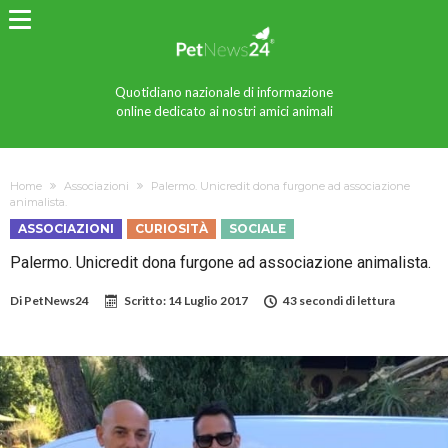
Quotidiano nazionale di informazione
online dedicato ai nostri amici animali
Home
Associazioni
Palermo. Unicredit dona furgone ad associazione
animalista.
ASSOCIAZIONI
CURIOSITÀ
SOCIALE
Palermo. Unicredit dona furgone ad associazione animalista.
Di
PetNews24
Scritto:
14 Luglio 2017
43 secondi di lettura