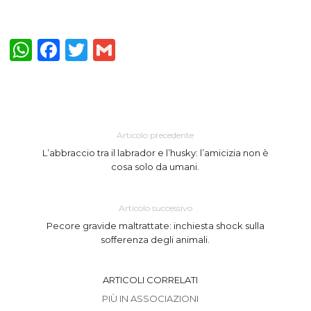
WhatsApp
Facebook
Twitter
Gmail
Articolo precedente
Lʼabbraccio tra il labrador e lʼhusky: lʼamicizia non è
cosa solo da umani.
Articolo successivo
Pecore gravide maltrattate: inchiesta shock sulla
sofferenza degli animali.
ARTICOLI CORRELATI
PIÙ IN ASSOCIAZIONI