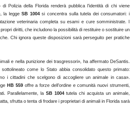
i Polizia della Florida renderà pubblica l’identità di chi viene
e, la legge
SB 1004
si concentra sulla tutela dei consumatori: i
ntazione veterinaria completa su esami e cure somministrate. I
ropri diritti, che includono la possibilità di restituire o sostituire un
che. Chi ignora queste disposizioni sarà perseguito per pratiche
imali e nella punizione dei trasgressori», ha affermato DeSantis.
 sottolineato come lo Stato abbia consolidato questo primato:
mo i cittadini che scelgono di accogliere un animale in casa».
egge
HB 559
offre a forze dell’ordine e comunità nuovi strumenti,
rati. Parallelamente, la
SB 1004
tutela chi acquista un animale,
a, sfrutta o tenta di frodare i proprietari di animali in Florida sarà