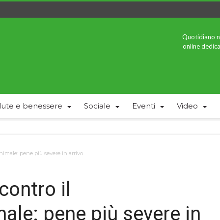
Quotidiano n
online dedica
lute e benessere
Sociale
Eventi
Video
nimale: pene più severe in arrivo.
contro il
ale: pene più severe in