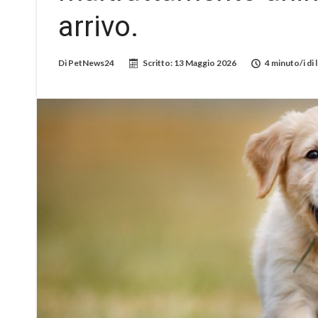
arrivo.
Di
PetNews24
Scritto:
13 Maggio 2026
4 minuto/i di 