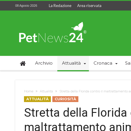
La Redazione
Area riservata
08 Agosto 2026
Archivio
Attualità
Cronaca
Sa
Home
Attualità
Stretta della Florida contro il maltrattamento a
ATTUALITÀ
CURIOSITÀ
Stretta della Florida 
maltrattamento anim