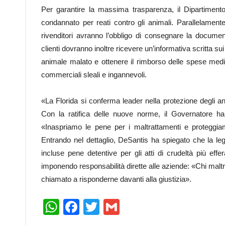
Per garantire la massima trasparenza, il Dipartimento d
condannato per reati contro gli animali. Parallelament
rivenditori avranno l’obbligo di consegnare la docume
clienti dovranno inoltre ricevere un’informativa scritta sui p
animale malato e ottenere il rimborso delle spese medi
commerciali sleali e ingannevoli.
«La Florida si conferma leader nella protezione degli an
Con la ratifica delle nuove norme, il Governatore ha
«Inaspriamo le pene per i maltrattamenti e proteggia
Entrando nel dettaglio, DeSantis ha spiegato che la l
incluse pene detentive per gli atti di crudeltà più effe
imponendo responsabilità dirette alle aziende: «Chi maltratt
chiamato a risponderne davanti alla giustizia».
WhatsApp
Facebook
Twitter
Gmail