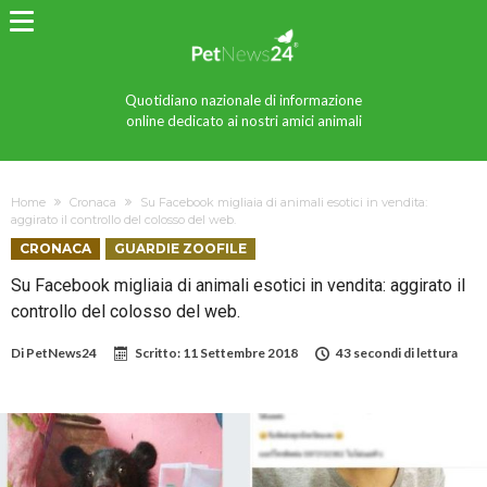
Quotidiano nazionale di informazione
online dedicato ai nostri amici animali
Home
Cronaca
Su Facebook migliaia di animali esotici in vendita:
aggirato il controllo del colosso del web.
CRONACA
GUARDIE ZOOFILE
Su Facebook migliaia di animali esotici in vendita: aggirato il
controllo del colosso del web.
Di
PetNews24
Scritto:
11 Settembre 2018
43 secondi di lettura