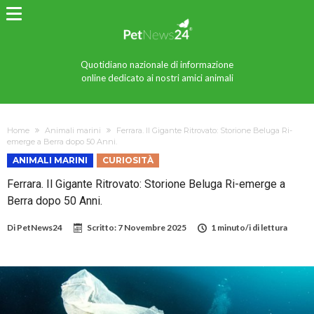
Quotidiano nazionale di informazione
online dedicato ai nostri amici animali
Home
Animali marini
Ferrara. Il Gigante Ritrovato: Storione Beluga Ri-
emerge a Berra dopo 50 Anni.
ANIMALI MARINI
CURIOSITÀ
Ferrara. Il Gigante Ritrovato: Storione Beluga Ri-emerge a
Berra dopo 50 Anni.
Di
PetNews24
Scritto:
7 Novembre 2025
1 minuto/i di lettura