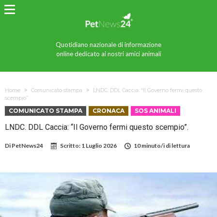
Quotidiano nazionale di informazione
online dedicato ai nostri amici animali
Home
Comunicato stampa
LNDC. DDL Caccia: “Il Governo fermi questo
scempio”.
COMUNICATO STAMPA
CRONACA
SOS ANIMALI
LNDC. DDL Caccia: “Il Governo fermi questo scempio”.
Di
PetNews24
Scritto:
1 Luglio 2026
10 minuto/i di lettura